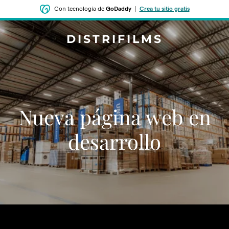
Con tecnología de
GoDaddy
|
Crea tu sitio gratis
DISTRIFILMS
Nueva página web en
desarrollo