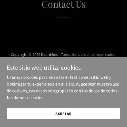
Contact Us
Copyright © 2026 Distrifilms - Todos los derechos reservados.
Este sitio web utiliza cookies
Con tecnología de
Usamos cookies para analizar el tráfico del sitio web y
optimizar tu experiencia en el sitio. Al aceptar nuestro uso
de cookies, tus datos se agruparán con los datos de todos
los demás usuarios.
ACEPTAR